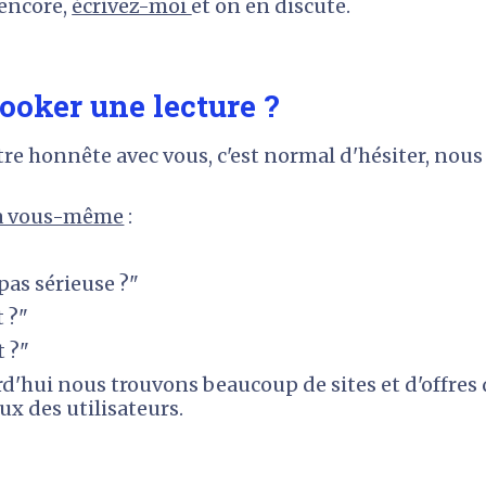
encore, 
écrivez-moi 
et on en discute.
booker une lecture ? 
 être honnête avec vous, c'est normal d'hésiter, nou
s à vous-même
 :
 pas sérieuse ?"
t ?"
t ?"
d'hui nous trouvons beaucoup de sites et d'offres 
ux des utilisateurs.